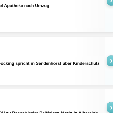
gel Apotheke nach Umzug
›
Föcking spricht in Sendenhorst über Kinderschutz
›
DU zu Besuch beim Raiffeisen-Markt in Albersloh