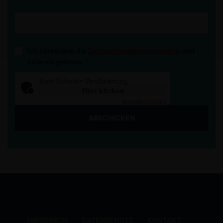
Ich akzeptiere die
Datenschutzbestimmungen
und
habe sie gelesen.
*
Anti-Roboter-Verifizierung
Hier klicken
Friendly
Captcha ⇗
ABSCHICKEN
IMPRESSUM
DATENSCHUTZ
KONTAKT