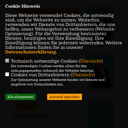
Cookie Hinweis
Stellvertretender Vorsitzender
Diese Webseite verwendet Cookies, die notwendig
sind, um die Webseite zu nutzen. Weiterhin
Uli Altewische
verwenden wir Dienste von Drittanbietern, die uns
helfen, unser Webangebot zu verbessern (Website-
Profil im Kandidatenbereich
Optmierung). Für die Verwendung bestimmter
Dienste, benötigen wir Ihre Einwilligung. Ihre
Zum Profil
Einwilligung können Sie jederzeit widerrufen. Weitere
Informationen finden Sie in unserer
Datenschutzerklärung
.
Beisitzer
Technisch notwendige Cookies (
Übersicht
)
Die notwendigen Cookies werden allein für den
Bernd Gassner
ordnungsgemäßen Gebrauch der Webseite benötigt.
Cookies von Drittanbietern (
Übersicht
)
Profil im Kandidatenbereich
Zur Optimierung unserer Webseite binden wir Dienste und
Angebote von Drittanbietern ein.
Zum Profil
Alle akzeptieren
Auswahl speichern
Kassierer
Norbert Groll
NG