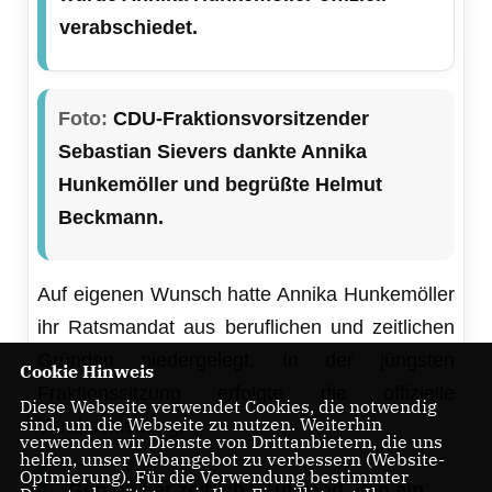
verabschiedet.
Foto:
CDU-Fraktionsvorsitzender
Sebastian Sievers dankte Annika
Hunkemöller und begrüßte Helmut
Beckmann.
Auf eigenen Wunsch hatte Annika Hunkemöller
ihr Ratsmandat aus beruflichen und zeitlichen
Gründen niedergelegt. In der jüngsten
Cookie Hinweis
Fraktionssitzung erfolgte die offizielle
Diese Webseite verwendet Cookies, die notwendig
sind, um die Webseite zu nutzen. Weiterhin
Verabschiedung.
verwenden wir Dienste von Drittanbietern, die uns
helfen, unser Webangebot zu verbessern (Website-
Optmierung). Für die Verwendung bestimmter
Gerade der zeitliche Aufwand, den ein