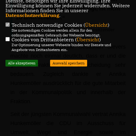
Dienste, benötigen wir Ihre Einwilligung. Ihre
Einwilligung können Sie jederzeit widerrufen. Weitere
solches Mandat mit sich bringt, ist nicht
Informationen finden Sie in unserer
Datenschutzerklärung
.
zu unterschätzen.“
Technisch notwendige Cookies (
Übersicht
)
Sebastian Sievers, CDU-Fraktionsvorsitzender
Die notwendigen Cookies werden allein für den
ordnungsgemäßen Gebrauch der Webseite benötigt.
Cookies von Drittanbietern (
Übersicht
)
Zur Optimierung unserer Webseite binden wir Dienste und
Der Fraktionsvorsitzende Sebastian Sievers
Angebote von Drittanbietern ein.
machte noch einmal deutlich, dass er und die
Alle akzeptieren
Auswahl speichern
gesamte Fraktion diese Entscheidung sehr
bedauern. Zugleich dankte er Annika
Hunkemöller ausdrücklich für die gute Mitarbeit
in der Kommunalpolitik und innerhalb der
Fraktion.
Seit der jüngsten Kommunalwahl vertrat Annika
Hunkemöller die CDU im Ausschuss für
Umwelt, Wege und Energie sowie im